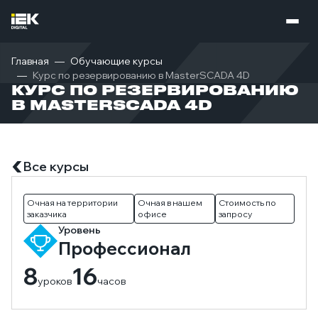
Главная
Обучающие курсы
Курс по резервированию в MasterSCADA 4D
КУРС ПО РЕЗЕРВИРОВАНИЮ
В MASTERSCADA 4D
Все курсы
Очная на территории
Очная в нашем
Стоимость по
заказчика
офисе
запросу
Уровень
Профессионал
8
16
уроков
часов