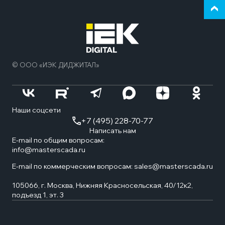
Верн
к
нача
стра
© ООО «ИЭК ДИДЖИТАЛ»
Наши соцсети
+7 (495) 228-70-77
Написать нам
E-mail по общим вопросам:
info@masterscada.ru
E-mail по коммерческим вопросам:
sales@masterscada.ru
105066, г. Москва, Нижняя Красносельская, 40/12к2,
подъезд 1, эт. 3