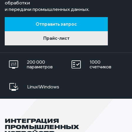
обработки
и передачи промышленных данных.
Отправить запрос
Прайс-лист
200 000
1000
параметров
счетчиков
Linux\Windows
ИНТЕГРАЦИЯ
ОБЪЕДИНЕНИЕ И ПЕРЕДАЧА
ПРОМЫШЛЕННЫХ
ДАННЫХ