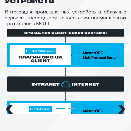
УСТРОЙСТВ
Объединение и передача данных с различных OPC-
серверов в Internet/Intranet сетях с поддержкой
Интеграция промышленных устройств в облачные
шифрования и аутентификации
сервисы посредством конвертации промышленных
протоколов в MQTT