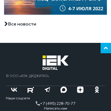
Все новости
Верн
к
нача
стра
© ООО «ИЭК ДИДЖИТАЛ»
Наши соцсети
+7 (495) 228-70-77
Написать нам