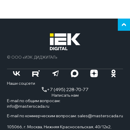
Верн
к
нача
стра
© ООО «ИЭК ДИДЖИТАЛ»
Наши соцсети
+7 (495) 228-70-77
Написать нам
E-mail по общим вопросам:
info@masterscada.ru
E-mail по коммерческим вопросам:
sales@masterscada.ru
105066, г. Москва, Нижняя Красносельская, 40/12к2,