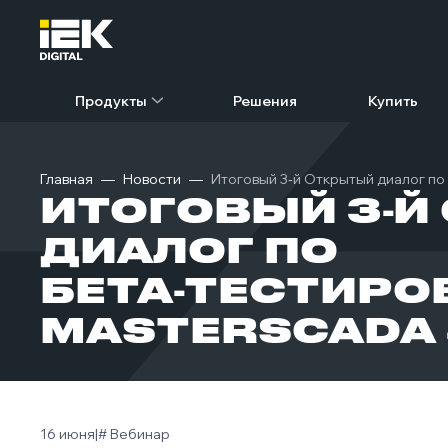
Продукты
Решения
Купить
Главная
Новости
Итоговый 3‑й Открытый диалог по
ИТОГОВЫЙ 3‑Й
ДИАЛОГ ПО
БЕТА‑ТЕСТИР
MASTERSCADA 4
16 июня
|
# Вебинар