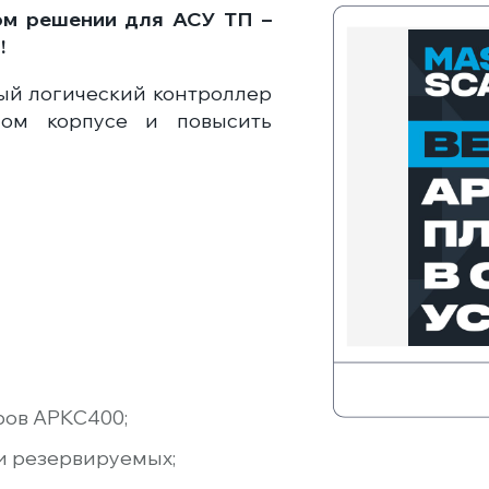
ном решении для АСУ ТП –
!
ый логический контроллер
ом корпусе и повысить
ров АРКС400;
и резервируемых;