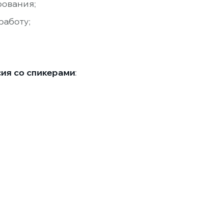
рования;
работу;
ия со спикерами
: