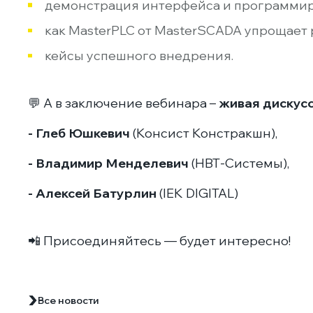
демонстрация интерфейса и программи
как MasterPLC от MasterSCADA упрощает 
кейсы успешного внедрения.
💬 А в заключение вебинара –
живая дискусс
-
Г
леб Юшкевич
(Консист Констракшн),
-
Владимир Менделевич
(НВТ-Системы),
-
Алексей Батурлин
(IEK DIGITAL)
📲 Присоединяйтесь — будет интересно!
Все новости