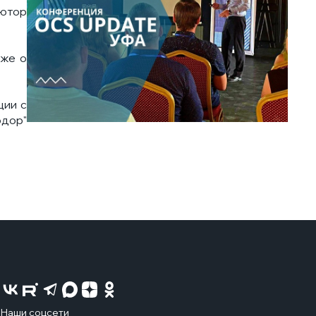
ьютор
кже о
ции с
одор"
Наши соцсети