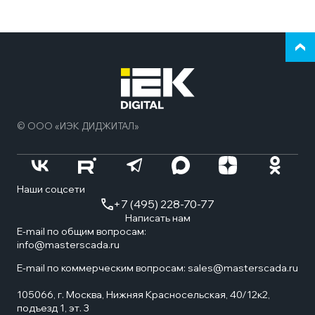
Верн
к
нача
стра
© ООО «ИЭК ДИДЖИТАЛ»
Наши соцсети
+7 (495) 228-70-77
Написать нам
E-mail по общим вопросам:
info@masterscada.ru
E-mail по коммерческим вопросам:
sales@masterscada.ru
105066, г. Москва, Нижняя Красносельская, 40/12к2,
подъезд 1, эт. 3