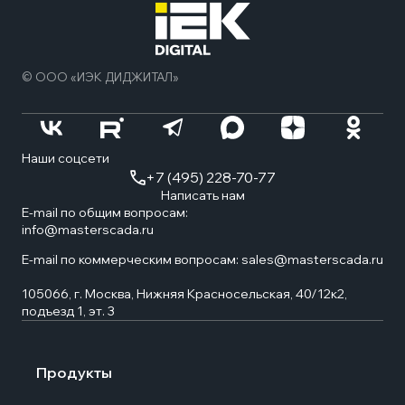
нача
стра
© ООО «ИЭК ДИДЖИТАЛ»
Наши соцсети
+7 (495) 228-70-77
Написать нам
E-mail по общим вопросам:
info@masterscada.ru
E-mail по коммерческим вопросам:
sales@masterscada.ru
105066, г. Москва, Нижняя Красносельская, 40/12к2,
подъезд 1, эт. 3
Продукты