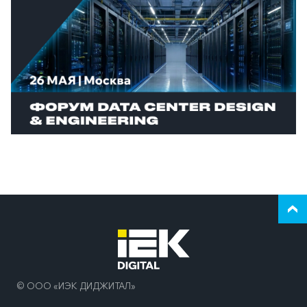
Верн
к
нача
стра
© ООО «ИЭК ДИДЖИТАЛ»