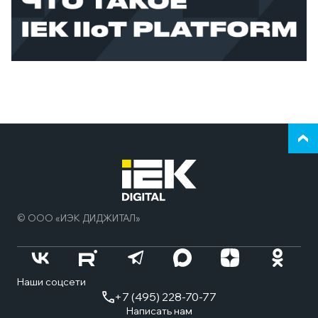
Верн
к
нача
стра
© ООО «ИЭК ДИДЖИТАЛ»
Наши соцсети
+7 (495) 228-70-77
Написать нам