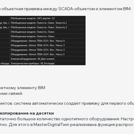
я объектная привязка между SCADA-объектом и элементом BIM:
ретному элементу BIM
нии связей.
ектов, система автоматически создаёт привязку для первого об
 копирование на десятки
таточно большое количество однотипного оборудования. Настро
но. Для этого в MasterDigitalTwin реализована функция распрос