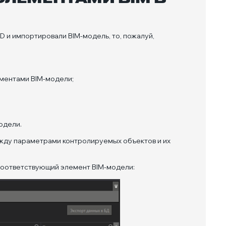
D и импортировали BIM-модель, то, пожалуй,
ментами BIM-модели;
одели.
ежду параметрами контролируемых объектов и их
соответствующий элемент BIM-модели: