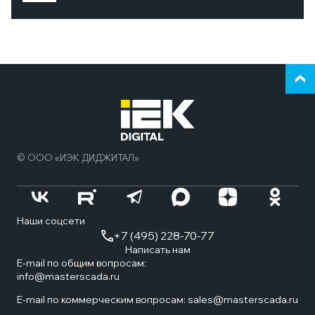
Верн
к
нача
стра
© ООО «ИЭК ДИДЖИТАЛ»
Наши соцсети
+7 (495) 228-70-77
Написать нам
E-mail по общим вопросам:
info@masterscada.ru
E-mail по коммерческим вопросам:
sales@masterscada.ru