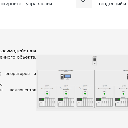
окировке управления
тенденций и 
аимодействия
енного объекта.
М) операторов и
х;
и компонентов