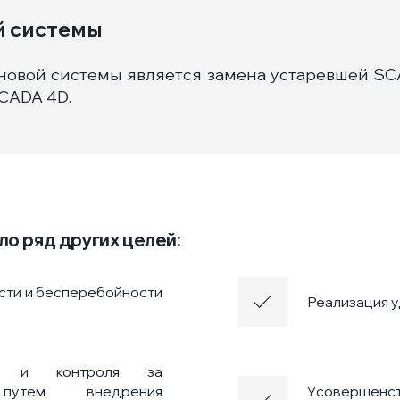
й системы
новой системы является замена устаревшей S
CADA 4D.
о ряд других целей:
ти и бесперебойности
Реализация 
ти и контроля за
 путем внедрения
Усовершенс