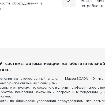
места дис
ности оборудования в
потребности 
;
ой системы автоматизации на обогатительно
таты:
ечения на отечественный аналог – MasterSCADA 4D, что 
ило риски, связанные с санкциями.
сырья и отгрузкам, что сохранило и улучшило эффективность п
учетом пожеланий Заказчика и современных тенденций («С
их мест.
остей по блокировке управления оборудованием, что повыси